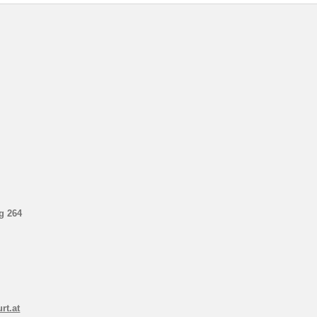
g 264
rt.at