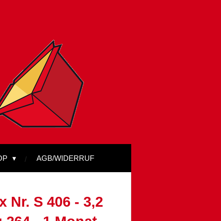
OP
AGB/WIDERRUF
 Nr. S 406 - 3,2