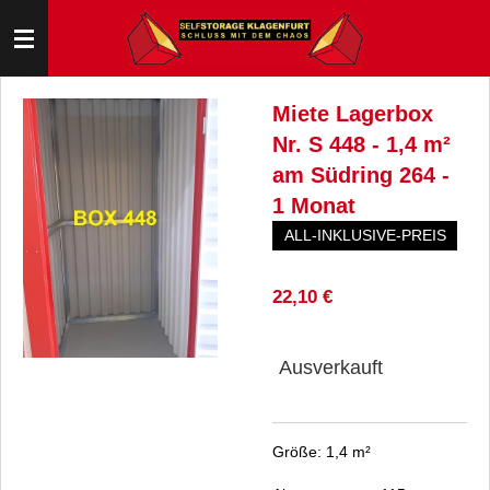
Zum
Hauptinhalt
springen
Miete Lagerbox
Nr. S 448 - 1,4 m²
am Südring 264 -
1 Monat
ALL-INKLUSIVE-PREIS
22,10 €
Ausverkauft
Größe: 1,4 m²