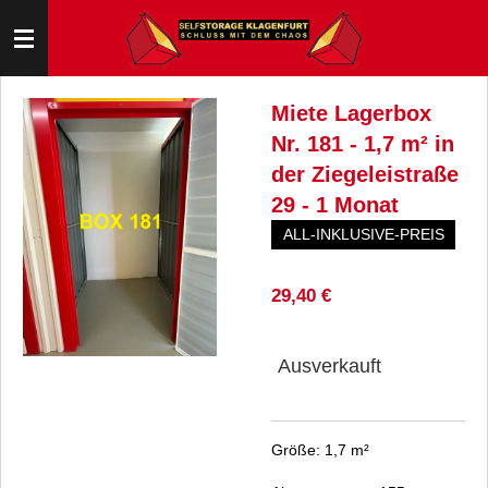
Zum
Hauptinhalt
springen
Miete Lagerbox
Nr. 181 - 1,7 m² in
der Ziegeleistraße
29 - 1 Monat
ALL-INKLUSIVE-PREIS
29,40 €
Ausverkauft
Größe: 1,7 m²