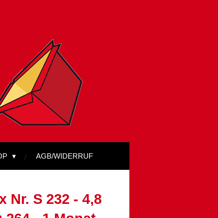
OP
AGB/WIDERRUF
 Nr. S 232 - 4,8