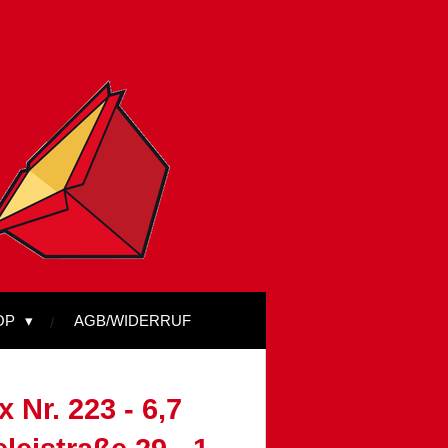
OP
AGB/WIDERRUF
 Nr. 223 - 6,7